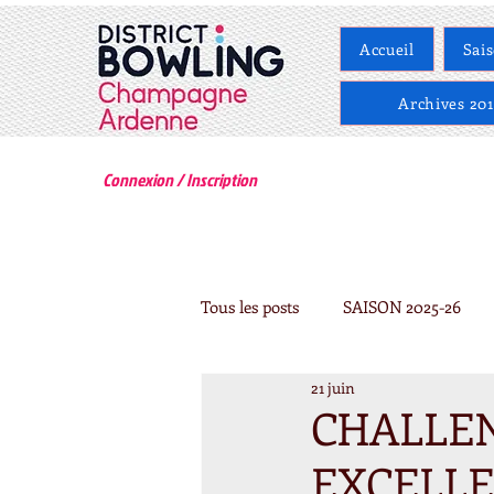
Accueil
Sai
Archives 201
Connexion / Inscription
Tous les posts
SAISON 2025-26
21 juin
ARCHIVES 2020-2021
ARCHI
CHALLEN
EXCELLE