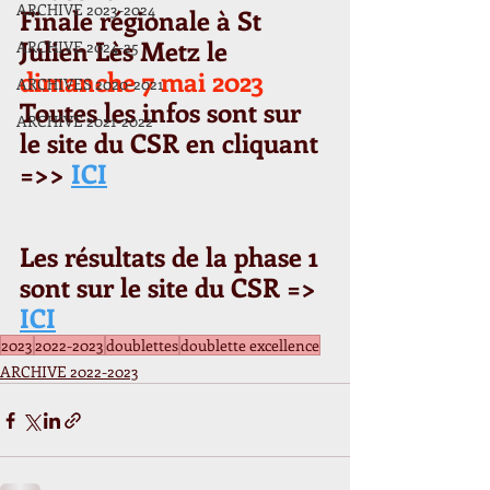
ARCHIVE 2023-2024
Finale régionale à St 
Julien Lès Metz le 
ARCHIVE 2024-25
dimanche 7 mai 2023
ARCHIVES 2020-2021
Toutes les infos sont sur 
ARCHIVE 2021-2022
le site du CSR en cliquant 
=>> 
ICI
Les résultats de la phase 1  
sont sur le site du CSR => 
ICI
2023
2022-2023
doublettes
doublette excellence
ARCHIVE 2022-2023