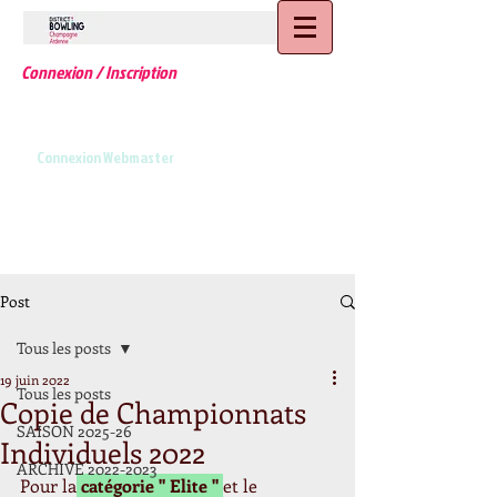
Connexion / Inscription
Connexion Webmaster
Post
Tous les posts
19 juin 2022
Tous les posts
Copie de Championnats
SAISON 2025-26
Individuels 2022
ARCHIVE 2022-2023
Pour la
 catégorie " Elite " 
et le 