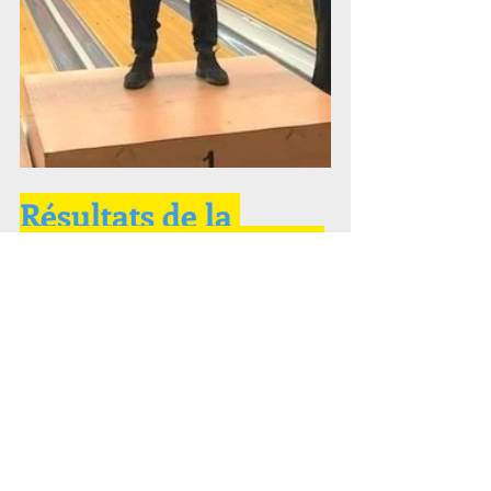
Résultats de la 
finale du 19/6/2022 à 
 Tinqueux
.
Catégorie  Promotion 2022
Règlement  CNB
Bulletin d'inscription
SUIVI DES ENGAGEMENTS