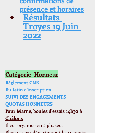
confirmations de 
présence et horaires
Résultats 
Troyes 19 Juin 
2022
Catégorie  Honneur
Règlement CNB
Bulletin d'inscription
SUIVI DES ENGAGEMENTS
QUOTAS HONNEURS
Pour Marne, boules d'essais 14h30 à 
Châlons
Il est organisé en 2 phases :
Phase 1 : par département le 23 janvier 