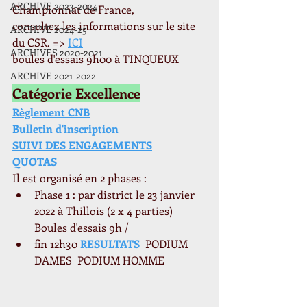
ARCHIVE 2023-2024
Championnat de France,
consultez les informations sur le site 
ARCHIVE 2024-25
du CSR. => 
ICI
ARCHIVES 2020-2021
boules d'essais 9h00 à TINQUEUX
ARCHIVE 2021-2022
Catégorie Excellence
Règlement CNB
Bulletin d'inscription
SUIVI DES ENGAGEMENTS
QUOTAS
Il est organisé en 2 phases : 
Phase 1 : par district le 23 janvier 
2022 à Thillois (2 x 4 parties) 
Boules d'essais 9h / 
fin 12h30 
RESULTATS
  PODIUM 
DAMES  PODIUM HOMME