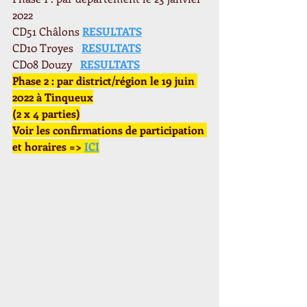
2022 
CD51 Châlons 
RESULTATS
CD10 Troyes   
RESULTATS
CD08 Douzy   
RESULTATS
Phase 2 : par district/région le 19 juin 
2022 à Tinqueux
(2 x 4 parties)
Voir les confirmations de participation 
et horaires => 
ICI