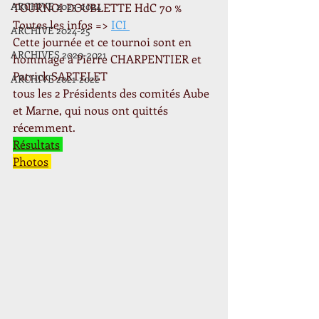
ARCHIVE 2023-2024
TOURNOI DOUBLETTE HdC 70 %
Toutes les infos => 
ICI 
ARCHIVE 2024-25
Cette journée et ce tournoi sont en 
ARCHIVES 2020-2021
hommage à Pierre CHARPENTIER et 
Patrick SARTELET
ARCHIVE 2021-2022
tous les 2 Présidents des comités Aube 
et Marne, qui nous ont quittés 
récemment.
Résultats
Photos